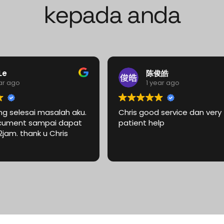
kepada anda
Le
陈俊皓
ear ago
1 year ago
ong selesai masalah aku.
Chris good service dan very
cument sampai dapat
patient help
wang only 2jam. thank u Chris