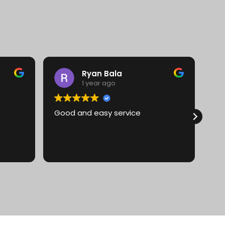
Ryan Bala
1 year ago
Good and easy service
Pe
pr
dir
Mr