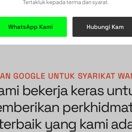
Tertakluk kepada terma dan syarat.
WhatsApp Kami
Hubungi Kam
SAN GOOGLE UNTUK SYARIKAT WAN
ami bekerja keras unt
mberikan perkhidma
terbaik yang kami ad