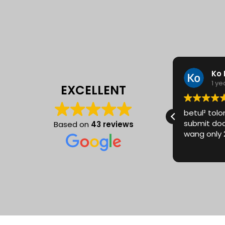
Uirri Jon
Ko 
1 year ago
1 y
EXCELLENT
Chris was helpful person! Thanks!
betul² tol
submit do
Based on
43 reviews