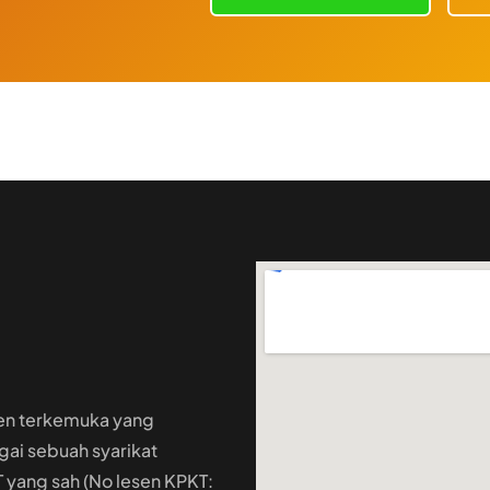
en terkemuka yang
ai sebuah syarikat
yang sah (No lesen KPKT: