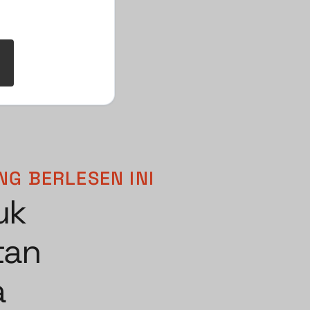
G BERLESEN INI
uk
tan
a