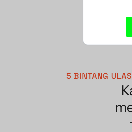
5 BINTANG ULA
K
me